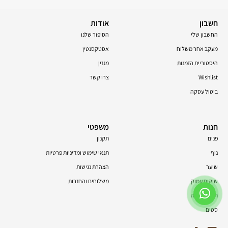
חשבון
אודות
החשבון שלי
הסיפור שלנו
מעקב אחר משלוח
אסטקסנטין
היסטוריית הזמנות
מגזין
Wishlist
צרו קשר
ביטול עסקה
חנות
משפטי
פנים
תקנון
גוף
תנאי שימוש ומדיניות פרטיות
שיער
הצהרת נגישות
שיקום עמוק
משלוחים והחזרות
תוספי תזונה
סטים