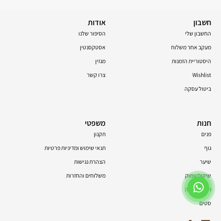
חשבון
אודות
החשבון שלי
הסיפור שלנו
מעקב אחר משלוח
אסטקסנטין
היסטוריית הזמנות
מגזין
Wishlist
צרו קשר
ביטול עסקה
חנות
משפטי
פנים
תקנון
גוף
תנאי שימוש ומדיניות פרטיות
שיער
הצהרת נגישות
שיקום עמוק
משלוחים והחזרות
תוספי תזונה
סטים