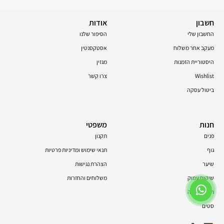
חשבון
אודות
החשבון שלי
הסיפור שלנו
מעקב אחר משלוח
אסטקסנטין
היסטוריית הזמנות
מגזין
Wishlist
צרו קשר
ביטול עסקה
חנות
משפטי
פנים
תקנון
גוף
תנאי שימוש ומדיניות פרטיות
שיער
הצהרת נגישות
שיקום עמוק
משלוחים והחזרות
תוספי תזונה
סטים