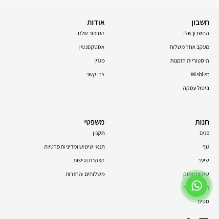
חשבון
אודות
החשבון שלי
הסיפור שלנו
מעקב אחר משלוח
אסטקסנטין
היסטוריית הזמנות
מגזין
Wishlist
צרו קשר
ביטול עסקה
חנות
משפטי
פנים
תקנון
גוף
תנאי שימוש ומדיניות פרטיות
שיער
הצהרת נגישות
שיקום עמוק
משלוחים והחזרות
תוספי תזונה
סטים