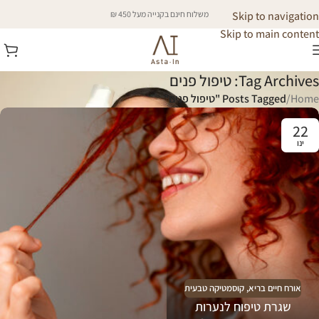
Skip to navigation
משלוח חינם בקנייה מעל 450 ₪
Skip to main content
Tag Archives: טיפול פנים
Home
/
Posts Tagged "טיפול פנים"
22
ינו
אורח חיים בריא
,
קוסמטיקה טבעית
שגרת טיפוח לנערות