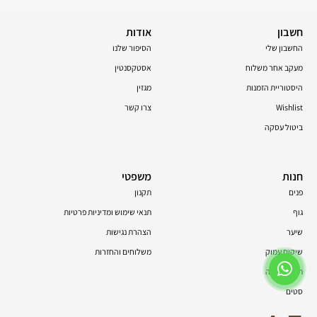
חשבון
אודות
החשבון שלי
הסיפור שלנו
מעקב אחר משלוח
אסטקסנטין
היסטוריית הזמנות
מגזין
Wishlist
צרו קשר
ביטול עסקה
חנות
משפטי
פנים
תקנון
גוף
תנאי שימוש ומדיניות פרטיות
שיער
הצהרת נגישות
שיקום עמוק
משלוחים והחזרות
תוספי תזונה
סטים