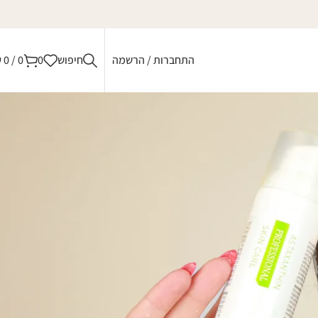
התחברות / הרשמה
חיפוש
0
0
/
0
₪