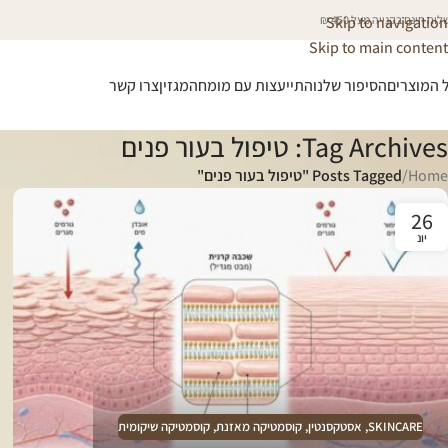
וח חינם בקנייה מעל 450 ₪
Skip to navigation
Skip to main content
 המוצרים
הסיפור שלנו
התייעצות עם מומחה
מגזין
צרו קשר
Tag Archives: טיפול בעור פנים
Home
/
Posts Tagged "טיפול בעור פנים"
26
יונ
SKINCARE
,
אסטקסנטין
,
קוסמטיקה מאזנת
,
קוסמטיקה שיקומית