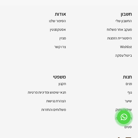
חשבון
אודות
החשבון שלי
הסיפור שלנו
מעקב אחר משלוח
אסטקסנטין
היסטוריית הזמנות
מגזין
Wishlist
צרו קשר
ביטול עסקה
חנות
משפטי
פנים
תקנון
גוף
תנאי שימוש ומדיניות פרטיות
שיער
הצהרת נגישות
שיקום עמוק
משלוחים והחזרות
תוספי תזונה
סטים