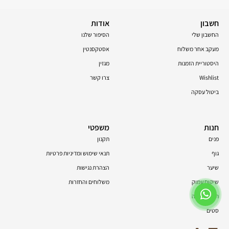
חשבון
אודות
החשבון שלי
הסיפור שלנו
מעקב אחר משלוח
אסטקסנטין
היסטוריית הזמנות
מגזין
Wishlist
צרו קשר
ביטול עסקה
חנות
משפטי
פנים
תקנון
גוף
תנאי שימוש ומדיניות פרטיות
שיער
הצהרת נגישות
שיקום עמוק
משלוחים והחזרות
תוספי תזונה
סטים