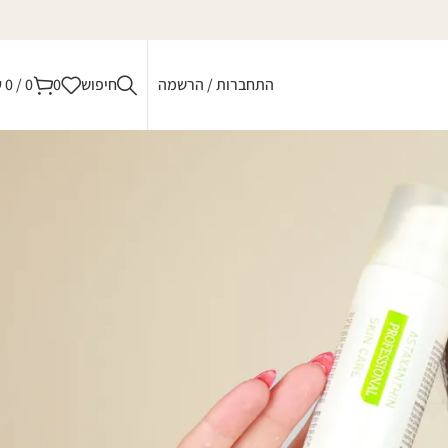
התחברות / הרשמה
חיפוש
0
0
/
0
₪