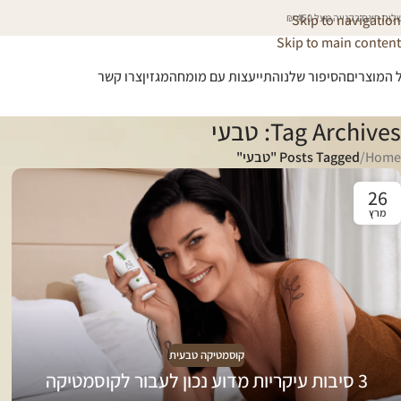
וח חינם בקנייה מעל 450 ₪
Skip to navigation
Skip to main content
 המוצרים
הסיפור שלנו
התייעצות עם מומחה
מגזין
צרו קשר
Tag Archives: טבעי
Home
/
Posts Tagged "טבעי"
26
מרץ
קוסמטיקה טבעית
3 סיבות עיקריות מדוע נכון לעבור לקוסמטיקה