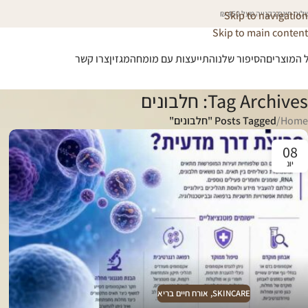
וח חינם בקנייה מעל 450 ₪
Skip to navigation
Skip to main content
 המוצרים
הסיפור שלנו
התייעצות עם מומחה
מגזין
צרו קשר
Tag Archives: חלבונים
Home
/
Posts Tagged "חלבונים"
08
יונ
SKINCARE
,
אורח חיים בריא