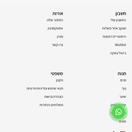
חשבון
אודות
החשבון שלי
הסיפור שלנו
מעקב אחר משלוח
אסטקסנטין
היסטוריית הזמנות
מגזין
Wishlist
צרו קשר
ביטול עסקה
חנות
משפטי
פנים
תקנון
גוף
תנאי שימוש ומדיניות פרטיות
שיער
הצהרת נגישות
שיקום עמוק
משלוחים והחזרות
תוספי תזונה
סטים