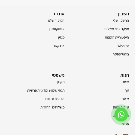
חשבון
אודות
החשבון שלי
הסיפור שלנו
מעקב אחר משלוח
אסטקסנטין
היסטוריית הזמנות
מגזין
Wishlist
צרו קשר
ביטול עסקה
חנות
משפטי
פנים
תקנון
גוף
תנאי שימוש ומדיניות פרטיות
שיער
הצהרת נגישות
שיקום עמוק
משלוחים והחזרות
תוספי תזונה
סטים