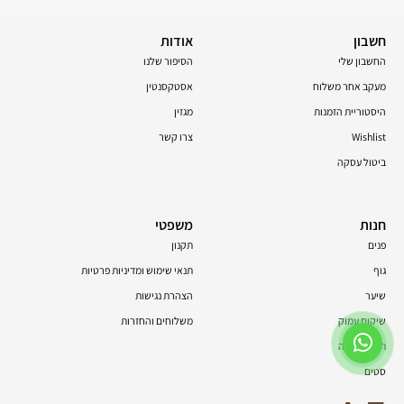
חשבון
אודות
החשבון שלי
הסיפור שלנו
מעקב אחר משלוח
אסטקסנטין
היסטוריית הזמנות
מגזין
Wishlist
צרו קשר
ביטול עסקה
חנות
משפטי
פנים
תקנון
גוף
תנאי שימוש ומדיניות פרטיות
שיער
הצהרת נגישות
שיקום עמוק
משלוחים והחזרות
תוספי תזונה
סטים