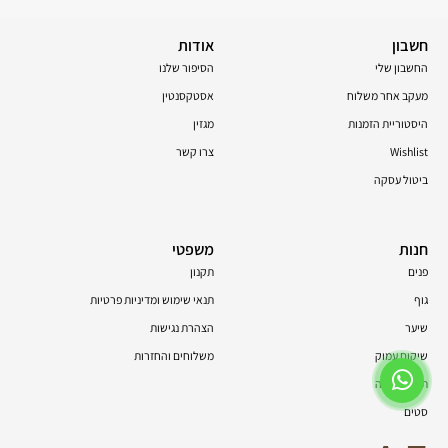
חשבון
אודות
החשבון שלי
הסיפור שלנו
מעקב אחר משלוח
אסטקסנטין
היסטוריית הזמנות
מגזין
Wishlist
צרו קשר
ביטול עסקה
חנות
משפטי
פנים
תקנון
גוף
תנאי שימוש ומדיניות פרטיות
שיער
הצהרת נגישות
שיקום עמוק
משלוחים והחזרות
תוספי תזונה
סטים