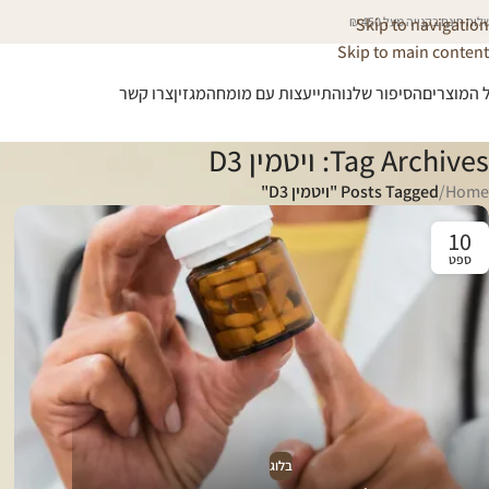
וח חינם בקנייה מעל 450 ₪
Skip to navigation
Skip to main content
 המוצרים
הסיפור שלנו
התייעצות עם מומחה
מגזין
צרו קשר
Tag Archives: ויטמין D3
Home
/
Posts Tagged "ויטמין D3"
10
ספט
בלוג