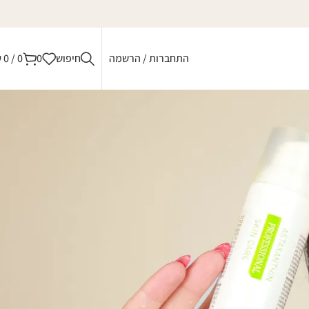
התחברות / הרשמה
חיפוש
0
0
/
0
₪