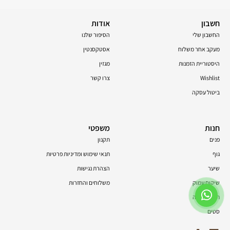
חשבון
אודות
החשבון שלי
הסיפור שלנו
מעקב אחר משלוח
אסטקסנטין
היסטוריית הזמנות
מגזין
Wishlist
צרו קשר
ביטול עסקה
חנות
משפטי
פנים
תקנון
גוף
תנאי שימוש ומדיניות פרטיות
שיער
הצהרת נגישות
שיקום עמוק
משלוחים והחזרות
תוספי תזונה
סטים