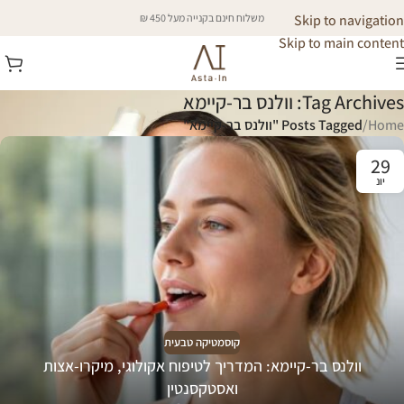
Skip to navigation
משלוח חינם בקנייה מעל 450 ₪
Skip to main content
Tag Archives: וולנס בר-קיימא
Home
/
Posts Tagged "וולנס בר-קיימא"
29
יונ
קוסמטיקה טבעית
וולנס בר-קיימא: המדריך לטיפוח אקולוגי, מיקרו-אצות
ואסטקסנטין