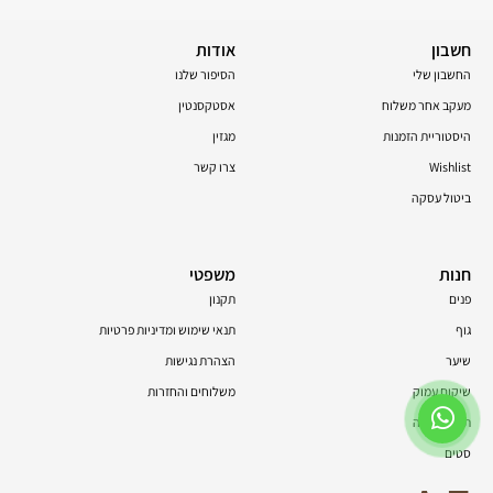
חשבון
אודות
החשבון שלי
הסיפור שלנו
מעקב אחר משלוח
אסטקסנטין
היסטוריית הזמנות
מגזין
Wishlist
צרו קשר
ביטול עסקה
חנות
משפטי
פנים
תקנון
גוף
תנאי שימוש ומדיניות פרטיות
שיער
הצהרת נגישות
שיקום עמוק
משלוחים והחזרות
תוספי תזונה
סטים