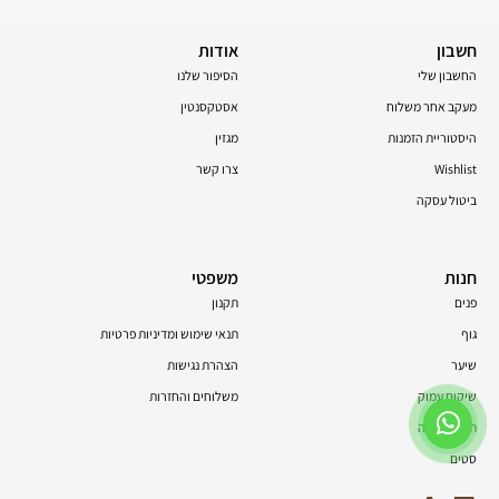
חשבון
אודות
החשבון שלי
הסיפור שלנו
מעקב אחר משלוח
אסטקסנטין
היסטוריית הזמנות
מגזין
Wishlist
צרו קשר
ביטול עסקה
חנות
משפטי
פנים
תקנון
גוף
תנאי שימוש ומדיניות פרטיות
שיער
הצהרת נגישות
שיקום עמוק
משלוחים והחזרות
תוספי תזונה
סטים