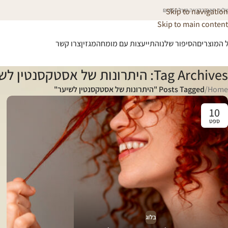
וח חינם בקנייה מעל 450 ₪
Skip to navigation
Skip to main content
 המוצרים
הסיפור שלנו
התייעצות עם מומחה
מגזין
צרו קשר
Tag Archives: היתרונות של אסטקסנטין לשיער
Home
/
Posts Tagged "היתרונות של אסטקסנטין לשיער"
10
ספט
בלוג