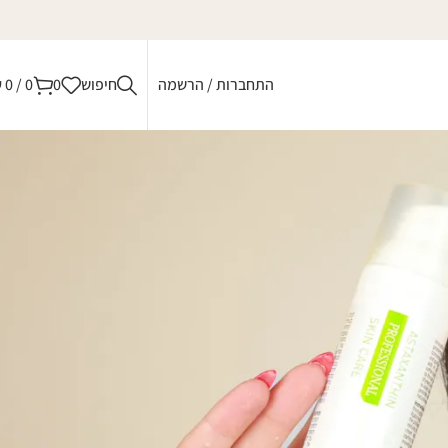
התחברות / הרשמה
חיפוש
0
0
/
0
₪