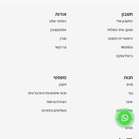
חשבון
אודות
החשבון שלי
הסיפור שלנו
מעקב אחר משלוח
אסטקסנטין
היסטוריית הזמנות
מגזין
Wishlist
צרו קשר
ביטול עסקה
חנות
משפטי
פנים
תקנון
גוף
תנאי שימוש ומדיניות פרטיות
שיער
הצהרת נגישות
שיקום עמוק
משלוחים והחזרות
תוספי תזונה
סטים