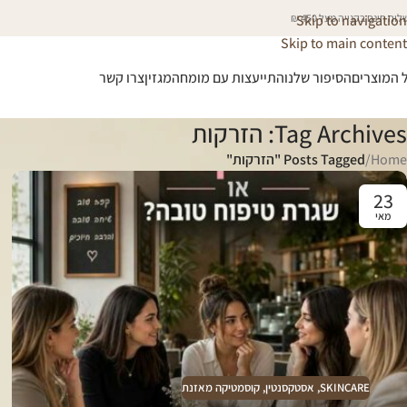
וח חינם בקנייה מעל 450 ₪
Skip to navigation
Skip to main content
 המוצרים
הסיפור שלנו
התייעצות עם מומחה
מגזין
צרו קשר
Tag Archives: הזרקות
Home
/
Posts Tagged "הזרקות"
23
מאי
SKINCARE
,
אסטקסנטין
,
קוסמטיקה מאזנת