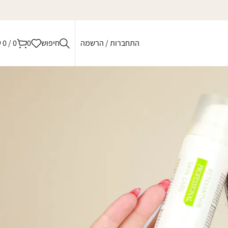
התחברות / הרשמה
חיפוש
0
0
/
0
₪