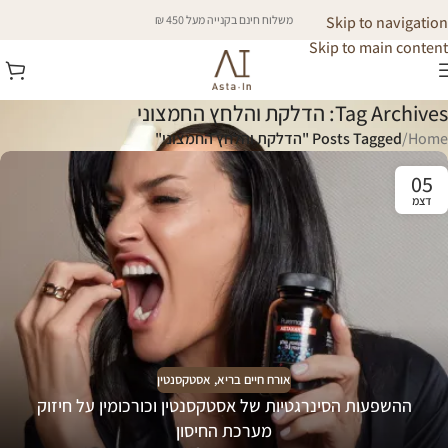
Skip to navigation
משלוח חינם בקנייה מעל 450 ₪
Skip to main content
Tag Archives: הדלקת והלחץ החמצוני
Home
/
Posts Tagged "הדלקת והלחץ החמצוני"
05
דצמ
אורח חיים בריא
,
אסטקסנטין
ההשפעות הסינרגטיות של אסטקסנטין וכורכומין על חיזוק
מערכת החיסון