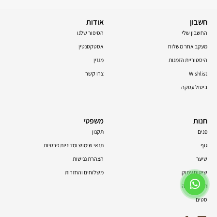
חשבון
אודות
החשבון שלי
הסיפור שלנו
מעקב אחר משלוח
אסטקסנטין
היסטוריית הזמנות
מגזין
Wishlist
צרו קשר
ביטול עסקה
חנות
משפטי
פנים
תקנון
גוף
תנאי שימוש ומדיניות פרטיות
שיער
הצהרת נגישות
שיקום עמוק
משלוחים והחזרות
תוספי תזונה
סטים