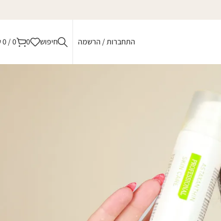
התחברות / הרשמה
חיפוש
0
0
/
0
₪