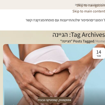
וח חינם בקנייה מעל 450 ₪
Skip to navigation
Skip to main content
 המוצרים
הסיפור שלנו
התייעצות עם מומחה
מגזין
צרו קשר
Tag Archives: הגיינה
Home
/
Posts Tagged "הגיינה"
14
פבר
אסטקסנטין
,
קוסמטיקה טבעית