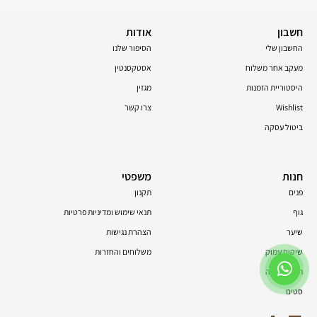
חשבון
אודות
החשבון שלי
הסיפור שלנו
מעקב אחר משלוח
אסטקסנטין
היסטוריית הזמנות
מגזין
Wishlist
צרו קשר
ביטול עסקה
חנות
משפטי
פנים
תקנון
גוף
תנאי שימוש ומדיניות פרטיות
שיער
הצהרת נגישות
שיקום עמוק
משלוחים והחזרות
תוספי תזונה
סטים