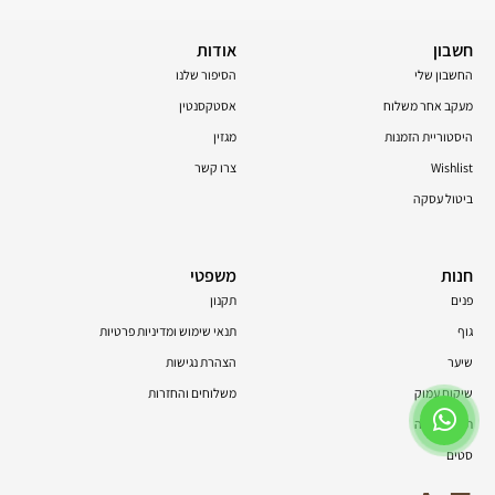
חשבון
אודות
החשבון שלי
הסיפור שלנו
מעקב אחר משלוח
אסטקסנטין
היסטוריית הזמנות
מגזין
Wishlist
צרו קשר
ביטול עסקה
חנות
משפטי
פנים
תקנון
גוף
תנאי שימוש ומדיניות פרטיות
שיער
הצהרת נגישות
שיקום עמוק
משלוחים והחזרות
תוספי תזונה
סטים