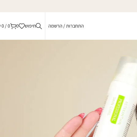
התחברות / הרשמה
חיפוש
0
0
/
0
₪