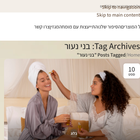
וח חינם בקנייה מעל 450 ₪
Skip to navigation
Skip to main content
 המוצרים
הסיפור שלנו
התייעצות עם מומחה
מגזין
צרו קשר
Tag Archives: בני נעור
Home
/
Posts Tagged "בני נעור"
10
ספט
בלוג