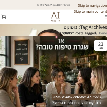
Skip to navigation
משלוח חינם בקנייה מעל 450 ₪
Skip to main content
Tag Archives: בוטוקס
Home
/
Posts Tagged "בוטוקס"
23
מאי
SKINCARE
,
אסטקסנטין
,
קוסמטיקה מאזנת
הזרקות או שגרת טיפוח טובה ?