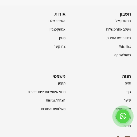
חשבון
אודות
החשבון שלי
הסיפור שלנו
מעקב אחר משלוח
אסטקסנטין
היסטוריית הזמנות
מגזין
Wishlist
צרו קשר
ביטול עסקה
חנות
משפטי
פנים
תקנון
גוף
תנאי שימוש ומדיניות פרטיות
שיער
הצהרת נגישות
שיקום עמוק
משלוחים והחזרות
תוספי תזונה
סטים