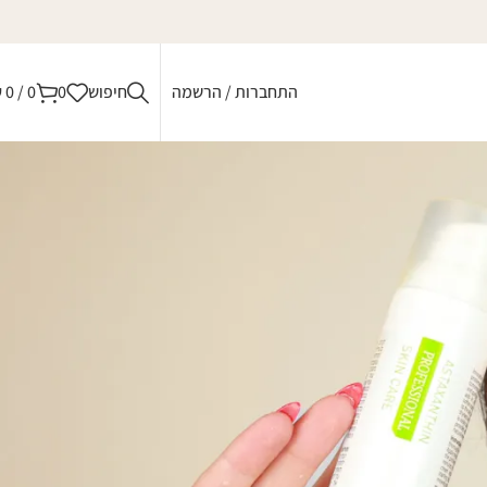
התחברות / הרשמה
חיפוש
0
0
/
0
₪