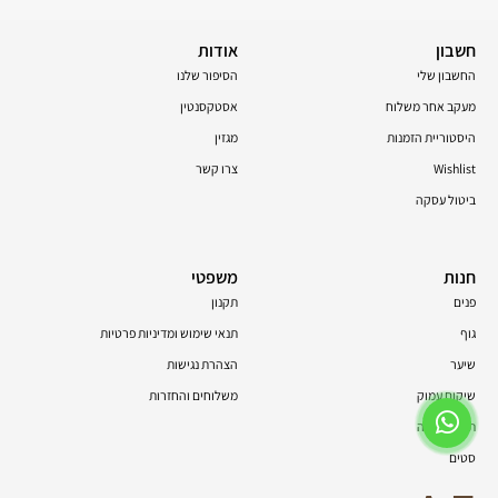
חשבון
אודות
החשבון שלי
הסיפור שלנו
מעקב אחר משלוח
אסטקסנטין
היסטוריית הזמנות
מגזין
Wishlist
צרו קשר
ביטול עסקה
חנות
משפטי
פנים
תקנון
גוף
תנאי שימוש ומדיניות פרטיות
שיער
הצהרת נגישות
שיקום עמוק
משלוחים והחזרות
תוספי תזונה
סטים