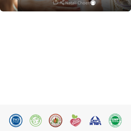
0
Natali Choen