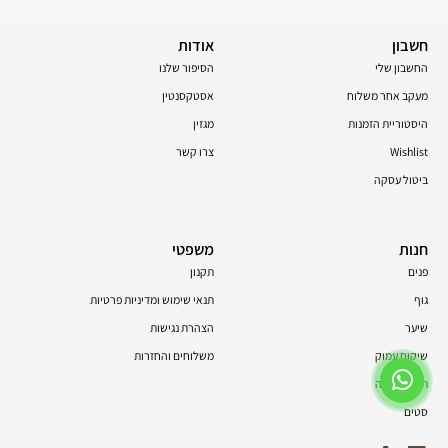
חשבון
אודות
החשבון שלי
הסיפור שלנו
מעקב אחר משלוח
אסטקסנטין
היסטוריית הזמנות
מגזין
Wishlist
צרו קשר
ביטול עסקה
חנות
משפטי
פנים
תקנון
גוף
תנאי שימוש ומדיניות פרטיות
שיער
הצהרת נגישות
שיקום עמוק
משלוחים והחזרות
תוספי תזונה
סטים