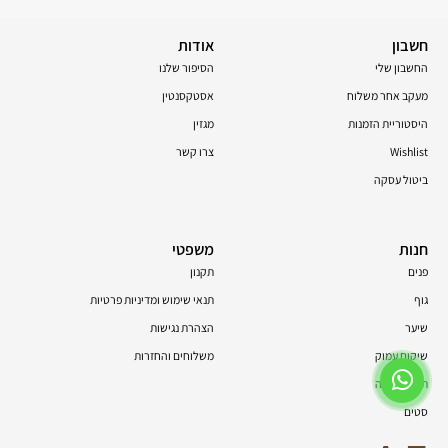
חשבון
אודות
החשבון שלי
הסיפור שלנו
מעקב אחר משלוח
אסטקסנטין
היסטוריית הזמנות
מגזין
Wishlist
צרו קשר
ביטול עסקה
חנות
משפטי
פנים
תקנון
גוף
תנאי שימוש ומדיניות פרטיות
שיער
הצהרת נגישות
שיקום עמוק
משלוחים והחזרות
תוספי תזונה
סטים