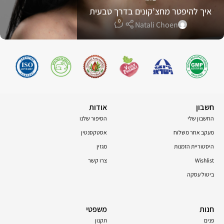
איך להיפטר מחצ’קונים בדרך טבעית
0
Natali Choen
חשבון
אודות
החשבון שלי
הסיפור שלנו
מעקב אחר משלוח
אסטקסנטין
היסטוריית הזמנות
מגזין
Wishlist
צרו קשר
ביטול עסקה
חנות
משפטי
פנים
תקנון