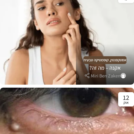
אסטקסנטין
,
קוסמטיקה טבעית
אקנה – מה זה?
Miri Ben Zaken
12
אוק