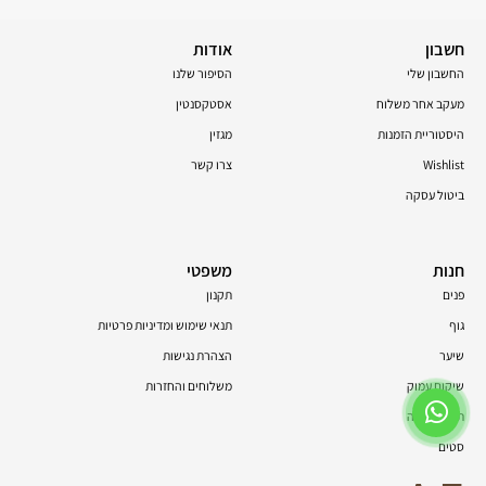
חשבון
אודות
החשבון שלי
הסיפור שלנו
מעקב אחר משלוח
אסטקסנטין
היסטוריית הזמנות
מגזין
Wishlist
צרו קשר
ביטול עסקה
חנות
משפטי
פנים
תקנון
גוף
תנאי שימוש ומדיניות פרטיות
שיער
הצהרת נגישות
שיקום עמוק
משלוחים והחזרות
תוספי תזונה
סטים