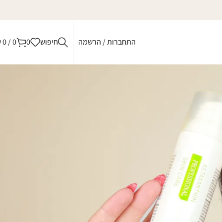
התחברות / הרשמה
חיפוש
0
0
/
0
₪