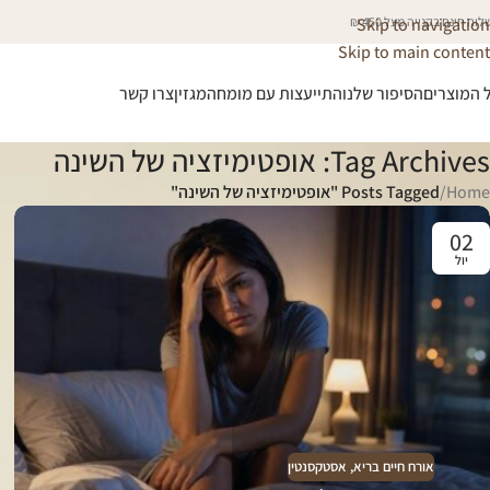
וח חינם בקנייה מעל 450 ₪
Skip to navigation
Skip to main content
 המוצרים
הסיפור שלנו
התייעצות עם מומחה
מגזין
צרו קשר
Tag Archives: אופטימיזציה של השינה
Home
/
Posts Tagged "אופטימיזציה של השינה"
02
יול
אורח חיים בריא
,
אסטקסנטין