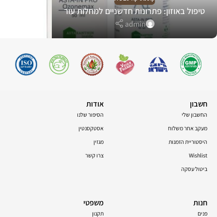
טיפול באוזון: פתרונות חדשניים למחלות עור
admin
חשבון
אודות
החשבון שלי
הסיפור שלנו
מעקב אחר משלוח
אסטקסנטין
היסטוריית הזמנות
מגזין
Wishlist
צרו קשר
ביטול עסקה
חנות
משפטי
פנים
תקנון