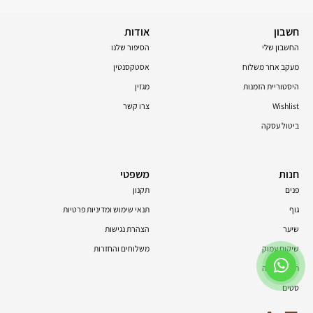
חשבון
אודות
החשבון שלי
הסיפור שלנו
מעקב אחר משלוח
אסטקסנטין
היסטוריית הזמנות
מגזין
Wishlist
צרו קשר
ביטול עסקה
חנות
משפטי
פנים
תקנון
גוף
תנאי שימוש ומדיניות פרטיות
שיער
הצהרת נגישות
שיקום עמוק
משלוחים והחזרות
תוספי תזונה
סטים