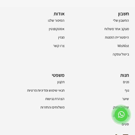
חשבון
אודות
החשבון שלי
הסיפור שלנו
מעקב אחר משלוח
אסטקסנטין
היסטוריית הזמנות
מגזין
Wishlist
צרו קשר
ביטול עסקה
חנות
משפטי
פנים
תקנון
גוף
תנאי שימוש ומדיניות פרטיות
שיער
הצהרת נגישות
שיקום עמוק
משלוחים והחזרות
תוספי תזונה
סטים