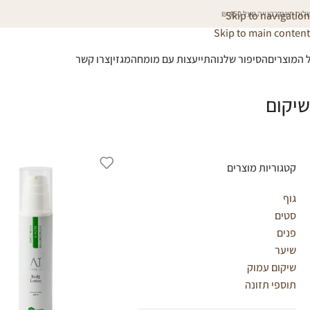
וח חינם בקנייה מעל 450 ₪
Skip to navigation
Skip to main content
 המוצרים
הסיפור שלנו
התייעצות עם מומחה
מגזין
צרו קשר
שיקום
קטגוריות מוצרים
גוף
סטים
פנים
שיער
שיקום עמוק
תוספי תזונה