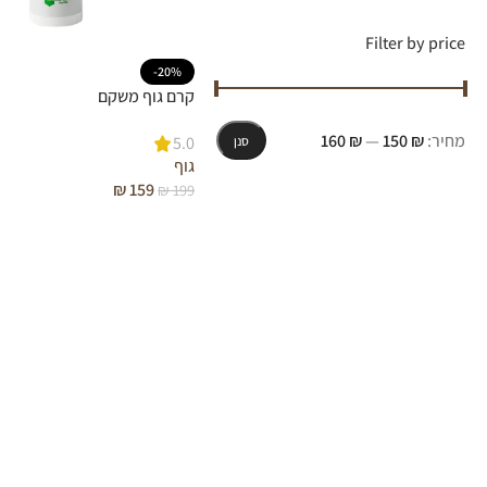
Filter by price
-20%
קרם גוף משקם
מחיר:
₪ 150
—
₪ 160
5.0
סנן
גוף
₪
159
₪
199