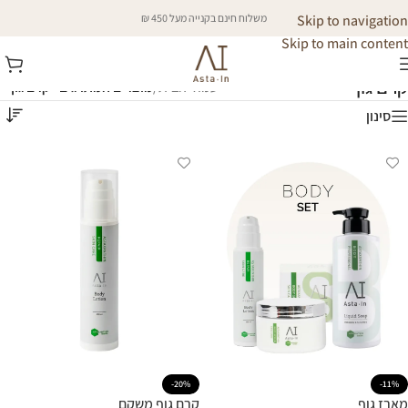
Skip to navigation
משלוח חינם בקנייה מעל 450 ₪
Skip to main content
קרם גוף
עמוד הבית
/
מוצרים המתויגים “קרם גוף”
סינון
-20%
-11%
מארז גוף
קרם גוף משקם