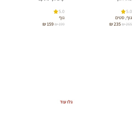
5.0
5.0
גוף
,
סטים
גוף
₪
159
₪
235
₪
199
₪
265
הוספה לסל
הוספה לסל
ASTAXANTHIN
The Power of Nature
גלו עוד