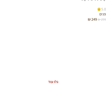
5.0
פנים
₪
249
₪
299
הוספה לסל
ASTAXANTHIN
The Power of Nature
גלו עוד