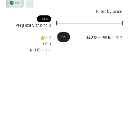
Filter by price
-14%
טונר מרגיע ומאזן PH
מחיר:
₪ 40
—
₪ 120
5.0
סנן
פנים
₪
119
₪
139