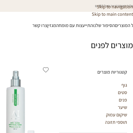
וח חינם בקנייה מעל 450 ₪
Skip to navigation
Skip to main content
 המוצרים
הסיפור שלנו
התייעצות עם מומחה
מגזין
צרו קשר
מוצרים לפנים
קטגוריות מוצרים
גוף
סטים
פנים
שיער
שיקום עמוק
תוספי תזונה