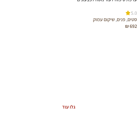
(אקנה)
5.0
סטים
,
פנים
,
שיקום עמוק
₪
692
הוספה לסל
ASTAXANTHIN
The Power of Nature
גלו עוד