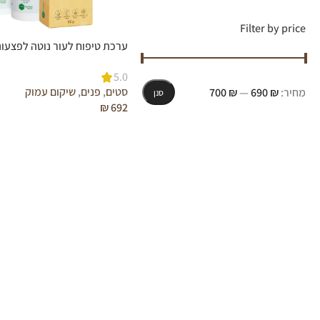
Filter by price
ערכת טיפוח לעור נוטה לפצעונ
5.0
סטים
,
פנים
,
שיקום עמוק
מחיר:
₪ 690
—
₪ 700
סנן
₪
692