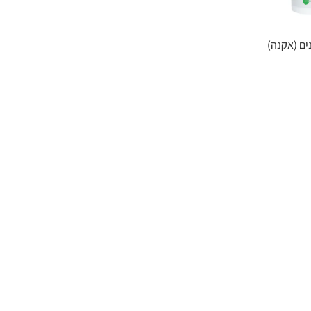
ים (אקנה)
ASTAXANTHIN
The Power of Nature