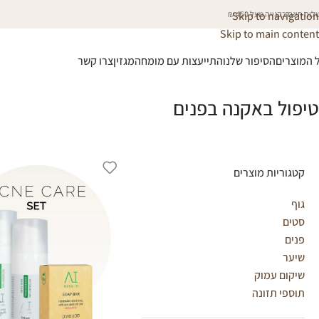
וח חינם בקנייה מעל 450 ₪
Skip to navigation
Skip to main content
 המוצרים
הסיפור שלנו
התייעצות עם מומחה
מגזין
צרו קשר
טיפול באקנה בפנים
קטגוריות מוצרים
גוף
סטים
פנים
שיער
שיקום עמוק
תוספי תזונה