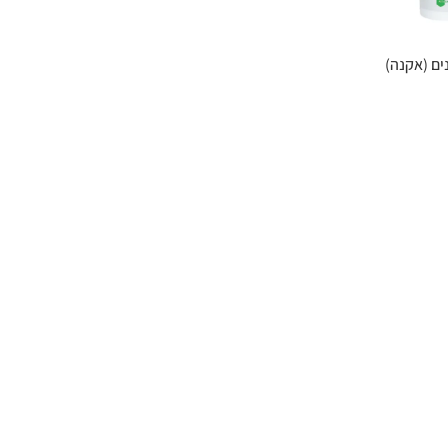
ים (אקנה)
ASTAXANTHIN
The Power of Nature