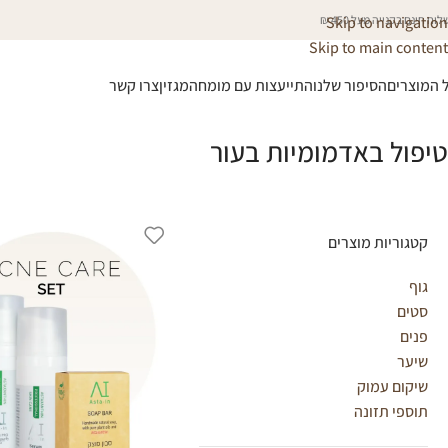
וח חינם בקנייה מעל 450 ₪
Skip to navigation
Skip to main content
 המוצרים
הסיפור שלנו
התייעצות עם מומחה
מגזין
צרו קשר
טיפול באדמומיות בעור
קטגוריות מוצרים
גוף
סטים
פנים
שיער
שיקום עמוק
תוספי תזונה