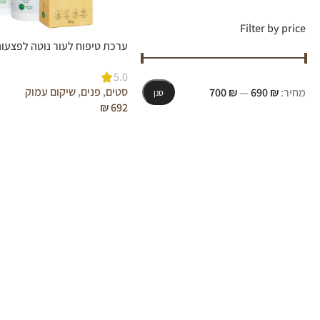
Filter by price
ערכת טיפוח לעור נוטה לפצעונ
5.0
סטים
,
פנים
,
שיקום עמוק
מחיר:
₪ 690
—
₪ 700
סנן
₪
692