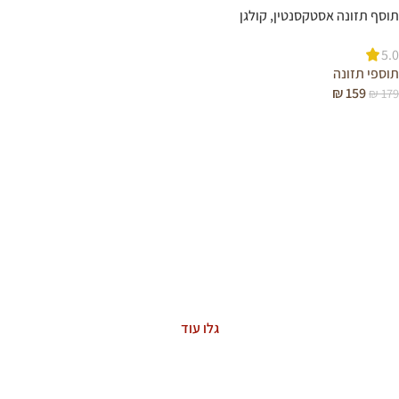
תוסף תזונה אסטקסנטין, קולגן
וויטמין D3
5.0
תוספי תזונה
₪
159
₪
179
מידע נוסף
ASTAXANTHIN
The Power of Nature
גלו עוד