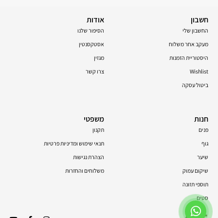
חשבון
אודות
החשבון שלי
הסיפור שלנו
מעקב אחר משלוח
אסטקסנטין
היסטוריית הזמנות
מגזין
Wishlist
צרו קשר
ביטול עסקה
חנות
משפטי
פנים
תקנון
גוף
תנאי שימוש ומדיניות פרטיות
שיער
הצהרת נגישות
שיקום עמוק
משלוחים והחזרות
תוספי תזונה
סטים