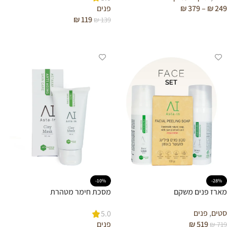
249
₪
–
379
₪
פנים
₪
119
₪
139
בחר אפשרויות
הוספה לסל
-10%
-28%
מארז פנים משקם
מסכת חימר מטהרת
סטים
,
פנים
5.0
519
₪
פנים
₪
719