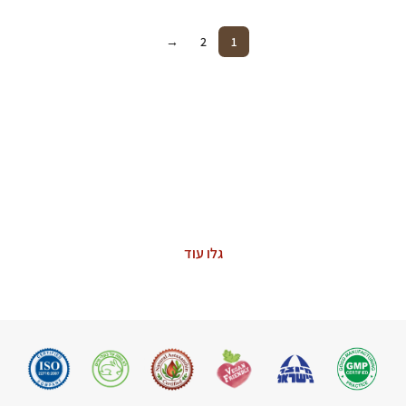
→
2
1
ASTAXANTHIN
The Power of Nature
גלו עוד