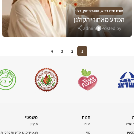
אורח חיים בריא
,
אסטקסנטין
,
בלוג
המדע מאחורי הקולגן
admin
Posted by
4
3
2
1
חנות
משפטי
 שלנו
פנים
תקנון
טין
גוף
תנאי שימוש ומדיניות פרטיות