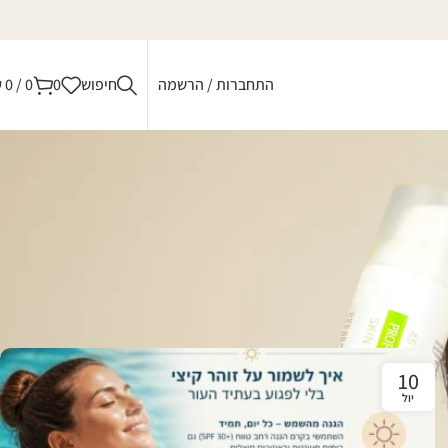
התחברות / הרשמה
חיפוש
0
0
/
0
₪
וטה להבנה. אנו מאמינים שידע הוא כוח, וכי הבנת התהליכים שעוברים על
10
יול