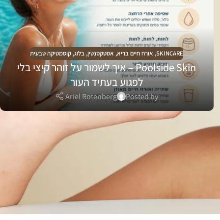
SKINCARE
,
אורח חיים בריא
,
אסטקסנטין
,
בלוג
,
קוסמטיקה טבעית
Poolside Skin – איך לשמור על זוהר קיצי בלי
לפגוע בעתיד העור
Ariel Rotenberg
Posted by