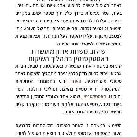
לאחר הטיפול עשויה להופיע אדמומיות או תחושת גירוי
בעור, אשר נעלמות בדרך כלל תוך מספר ימים. במקרים
נדירים, עלולה להתרחש תופעה של היפר-פיגמנטציה או
היפו-פיגמנטציה (כהות יתר או בהירות יתר של העור). ניתן
לצמצם סיכון זה על ידי הקפדה על הנחיות הרופא והימנעות
מחשיפה ישירה לשמש לאחר הטיפול.
שילוב משחת אוזון מועשרת
באסטקסנטין בתהליך השיקום
שימוש במשחת אוזון מועשרת באסטקסנטין מבית חברת
אסטאין יכול להוות חלק בלתי נפרד מתהליך השיקום לאחר
טיפולי פוטותרפיה.
האוזון
ידוע בתכונותיו המחטאות
והמשקמות, והוא מסייע בהאצת תהליכי החלמת העור
ותיקונו.
האסטקסנטין
, שהוא אחד מנוגדי החמצון החזקים
ביותר בטבע, מסייע בהגנה על תאי העור מפני נזקי רדיקלים
חופשיים ומקדם את התחדשותם.
השימוש במשחה זו לאחר הטיפול יכול לתרום להרגעת
העור, להפחתת אדמומיות ולשיפור תוצאות הטיפול לאורך