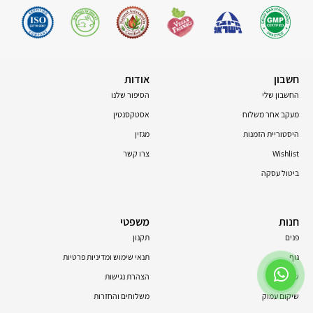
חשבון
אודות
החשבון שלי
הסיפור שלנו
מעקב אחר משלוח
אסטקסנטין
היסטוריית הזמנות
מגזין
Wishlist
צרו קשר
ביטול עסקה
חנות
משפטי
פנים
תקנון
גוף
תנאי שימוש ומדיניות פרטיות
שיער
הצהרת נגישות
שיקום עמוק
משלוחים והחזרות