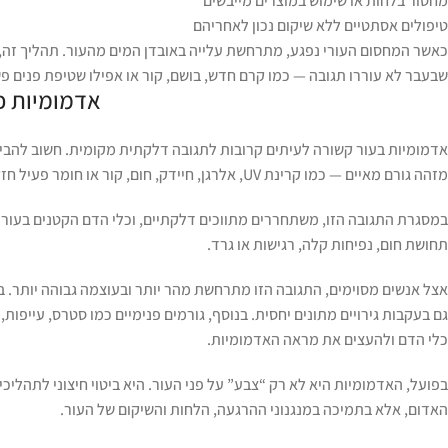
מחסור בלחות או שימוש במוצרים מייבשים
טיפולים אסתטיים ללא שיקום נכון לאחריהם
כאשר המחסום העורי נפגע, מתרחשת עלייה באובדן המים מהעור. תהליך זה, המ
שבעבר לא עוררו תגובה — כמו קרם חדש, בושם, קור או אפילו שטיפת פנים פ
אדמומיות כ
אדמומיות בעור קשורה לעיתים קרובות לתגובה דלקתית מקומית. חשוב להבין
מזהה גורם מאיים — כמו קרינת UV, אלרגן, חיידק, חום, קור או חומר פעיל חזק — מערכת החיסון המקומית נכנסת לפעולה.
במסגרת התגובה הזו, משתחררים מתווכים דלקתיים, וכלי הדם הקטנים בעור מ
תחושת חום, נפיחות קלה, רגישות או גרד.
אצל אנשים מסוימים, התגובה הזו מתרחשת מהר יותר ובעוצמה גבוהה יותר. בעלי
גם בעקבות גירויים מתונים יחסית. בנוסף, גורמים פנימיים כמו סטרס, עייפות, 
כלי הדם ולהעצים את מראה האדמומיות.
בפועל, האדמומיות היא לא רק “צבע” על פני העור. היא ביטוי חיצוני לתהלי
האדום, אלא בתמיכה במנגנוני ההרגעה, הלחות והשיקום של העור.