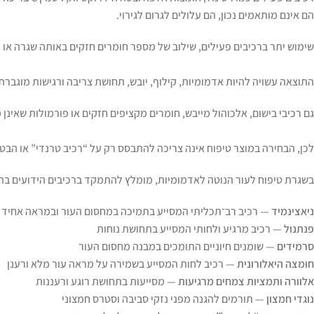
הם אינם מותאמים נכון, הם עלולים לגרום לגירוי.
שימוש יתר ברכיבים פעילים, שילוב של מספר חומרים חזקים באותה שגרה או 
התוצאה עשויה להיות אדמומיות, קילוף, יובש, תחושת צריבה ורגישות מוגברת
גם רכיבי בישום, אלכוהול מייבש, חומרים מקציפים חזקים או פורמולות שאינן
לכן, הבחירה במוצר טיפוח אינה צריכה להתבסס רק על “רכיב טרנדי” או הבטח
בשגרת טיפוח לעור הנוטה לאדמומיות, מומלץ להתמקד ברכיבים הידועים בתר
ניאצינמיד
— רכיב רב־תכליתי המסייע בתמיכה במחסום העור ובמראה אחיד י
פנתנול
— רכיב מרגיע ולחותי המסייע בתחושת נוחות
סרמידים
— שומנים חיוניים התומכים במבנה מחסום העור
חומצה היאלורונית
— רכיב לחות המסייע בשמירה על מראה עור מלא ורענן
אלוורה ותמציות צמחים מרגיעות
— מסייעות בתחושת רוגע ורעננות
נוגדי חמצון
— תורמים להגנה מפני נזקי סביבה וסטרס חמצוני