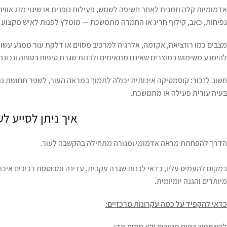
אדמומיות קלה וזמנית לאחר חשיפה לשמש, פעילות גופנית או שינוי מזג אווי
נפיחות, כאב, קילוף חריג או החמרה מתמשכת — מומלץ לפנות לאיש מקצוע 
מצבים כמו רוזציאה, אקזמה, אלרגיה למרכיב מסוים או דלקת עור ממגע עשוי
להימנע משימוש במוצרים שאינם מתאימים ולבנות שגרת טיפוח בטוחה ונכונה 
חשוב לזכור: קוסמטיקה איכותית יכולה לתמוך במראה העור, לשפר תחושת נוחו
בעיה עורית פעילה או מתמשכת.
איך ניתן לסייע לע
הדרך להפחתת מראה אדמומי ומגורה מתחילה בהקשבה לעור.
במקום להעמיס עליו, כדאי לבנות שגרה עקבית, עדינה ומבוססת רכיבים איכותי
מיותרים והגנה יומיומית.
כדאי להקפיד על כמה עקרונות מרכזיים:
להשתמש במים פושרים ולא חמים מדי