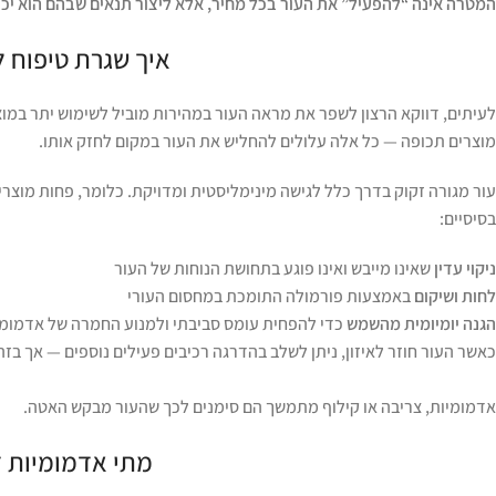
המטרה אינה “להפעיל” את העור בכל מחיר, אלא ליצור תנאים שבהם הוא יכול 
איך שגרת טיפוח 
לעיתים, דווקא הרצון לשפר את מראה העור במהירות מוביל לשימוש יתר במוצרי
מוצרים תכופה — כל אלה עלולים להחליש את העור במקום לחזק אותו.
עור מגורה זקוק בדרך כלל לגישה מינימליסטית ומדויקת. כלומר, פחות מוצר
בסיסיים:
ניקוי עדין
שאינו מייבש ואינו פוגע בתחושת הנוחות של העור
לחות ושיקום
באמצעות פורמולה התומכת במחסום העורי
הגנה יומיומית מהשמש
כדי להפחית עומס סביבתי ולמנוע החמרה של אדמומי
כאשר העור חוזר לאיזון, ניתן לשלב בהדרגה רכיבים פעילים נוספים — אך בז
אדמומיות, צריבה או קילוף מתמשך הם סימנים לכך שהעור מבקש האטה.
מתי אדמומיות 