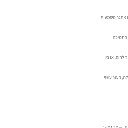
ת אתגר משמעותי
י התמיכה
לחום, או בין
ה, העור עשוי
רקמו ואחידותו — אך כאשר