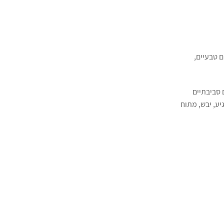
ם טבעיים,
 סביבתיים
יע, יבש, מתוח