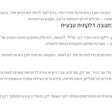
כונה אובדן מים טרנס־אפידרמלי, גורם לעור להיות יבש ורגיש יותר. במצב 
שוטה — עלולים לגרום לתחושת צריבה, עקצוץ ואדמומיות
תגובה דלקתית טבעית
: דלקת אינה תמיד דבר שלילי. למעשה, היא חלק ממנגנון ההגנה הטבעי של 
תרחבים כדי להזרים יותר דם לאזור. התוצאה הנראית לעין היא אדמומיות, ו
 עור בהיר, עור דק, עור יבש, עור רגיש או נטייה לרוזציאה עשויים לחוות א
שינויים הורמונליים, תזונה חריפה, אלכוהול או פעילות גופנית אינטנסיבית יכ
כים פנימיים המתרחשים מתחת לפני השטח. לכן, טיפול נכון אינו מתמקד רק 