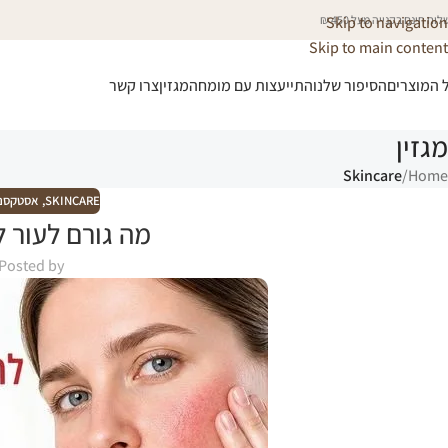
וח חינם בקנייה מעל 450 ₪
Skip to navigation
Skip to main content
 המוצרים
הסיפור שלנו
התייעצות עם מומחה
מגזין
צרו קשר
מגזין
Skincare
/
Home
SKINCARE
,
אסטקסנט
מה גורם לעור 
Posted by