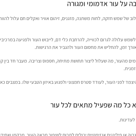
 על עור אדמומי ומגורה
וב של שמש חזקה, לחות משתנה, מזגנים, זיהום אוויר ואקלים חם עלול להוו
וגנת לשמש עלולה לגרום לכווייה, להרחבת כלי דם, לייבוש העור ולפגיעה במרכיב
לאורך זמן, להחליש את מחסום העור ולהגביר את הרגישות.
 מים מהעור, מה שעלול ליצור תחושת מתיחה, חספוס וצריבה. מעבר חד בין קור 
זמנית.
יצמד לפני העור, לעודד סטרס חמצוני ולפגוע באיזון הטבעי שלו. במצבים כאל
א כל מה שפעיל מתאים לכל עור
לעדינות.
ם כמו רטינול, חומצות אלפא ובטא הידרוקסיות, ויטמין C בריכוז גבוה או פילינגים אנזימטיים יכולים לתרום לשיפור מראה העור, מ