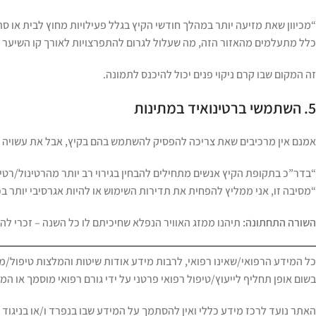
“מכיוון שאת מזיעה יותר במהלך חודשי הקיץ בגלל פעילויות מחוץ לבית או 
כלל מתעלמים מהאזור הזה, מה שעלול לגרום להתפרצויות לאורך קו השיער או
זה המקום שבו קרם ניקוי פנים יכול להיכנס לתמונה.
5. השתמשי ברטינואיד במתינות
אמנם אין מרכיבים שאת צריכה להפסיק להשתמש בהם בקיץ, אבל את עשויה ל
“בדר”כ בתקופת הקיץ אנשים מתחילים להבחין בגירוי רב יותר מהרטינול/רטינ
“מסיבה זו, אני ממליץ להפחית את תדירות השימוש או להיות אגרסיבי יותר ב
השורה התחתונה:
תיהנו ממזג האוויר הנפלא שחיכיתם לו כל השנה – זכרי להכ
כל המידע הרפואי/שאינו רפואי, לרבות מידע אודות שיטות והמלצות טיפול/מי
בשום אופן תחליף לייעוץ/טיפול רפואי פרטני על ידי גורם רפואי מוסמך או המל
האתר נועד לרכז מידע כללי ואין להסתמך על המידע שבו בנפרד ו/או בניגוד ו