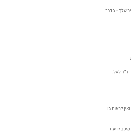
ער שלך – בדרך
.
 ד”ר לאל.
אין לראות בו
 מיטב ידיעת