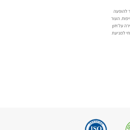
Skin Longevity הוא טרנד טיפוח מוביל המת
על בריאות תאי העור, במקום טיפול נקודתי בסימני
ר להופעה
קרוטנואיד ימי בעל עוצמה אנטי אוקסידנטית גבוהה,
פוח. העור
מרכזי בגישה זו, בזכות יכולתו להגן על תאי העור, ל
שלנו מתפקד כמערכת אקולוגית עדינה ומתוחכמת, ולכן שמירה על pH
ולשפר תפקוד מיטוכונדריאלי.
חי למניעת