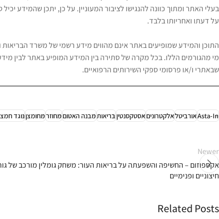
בעלי האתר ומתוך כוונה להנגישו לציבור המעוניין. על כן, יתכן שהמידע יכיל
על דעתו ואחריותו בלבד.
התוכן והמידע שמופיעים באתר אינם מהווים מידע רשמי של משרד הבריאות ו/א
מי מהגורמים הללו. בכל מקרה של סתירה בין המידע המופיע באתר לבין מידע
שבאתרי ו/או פרסומי ספקי השירותים הרפואיים.
Asta-In
אורביטל
אלקטרונים
אסטקסנטין
בריאות
מבנה האטום
מחוזר
מחומצן
נוגד חמצו
Newer
אקספוזום – החשיפה והשפעתה על בריאות העור: משחק גומלין מורכב של גור
חיצוניים ופנימיים
Related Posts