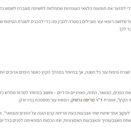
די למזער את תופעות הלוואי העונתיות שמתלוות לחשיפה מוגברת לשמש בקי
של שלושה רופאי עור מובילים במטרה להבין מה כדי להכניס לשגרת הטיפוח ש
ר לכך.
שלב החשוב ביותר בכל שגרת טיפוח עור כל השנה, אך במיוחד במהלך הקיץ כאשר הימים ארוכים
ת הפנים, הצוואר, החזה, האוזניים והידיים – וחשוב במיוחד למרוח מחדש כל
י הקיץ”, אומרת
ד”ר מריסה גרשיק
, רופאת עור מוסמכת בניו יורק.
לעקוב אחר שיטת שתי אצבעות בעת מריחת קרם הגנה על הפנים והצוואר”, א
ל אחת מאצבעותיך והאצבעות האמצעיות, שזו הכמות המתאימה לפנים בכל יום