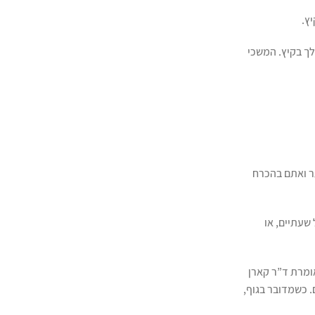
ץ.
לך בקיץ. המשכי
 יותר ואתם בהכרח
 שעתיים, או
ומרת ד”ר קארן
. כשמדובר בגוף,