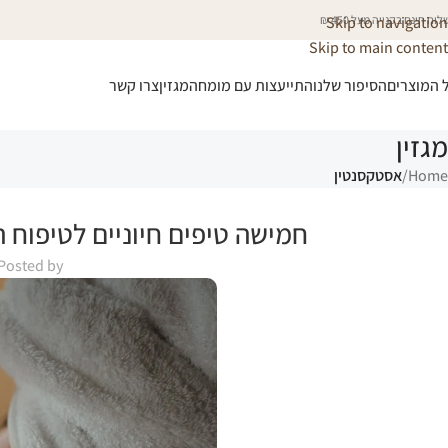
וח חינם בקנייה מעל 450 ₪
Skip to navigation
Skip to main content
 המוצרים
הסיפור שלנו
התייעצות עם מומחה
מגזין
צרו קשר
מגזין
Home
/
אסטקסנטין
חמישה טיפים חיוניים לטיפוח 
Posted by