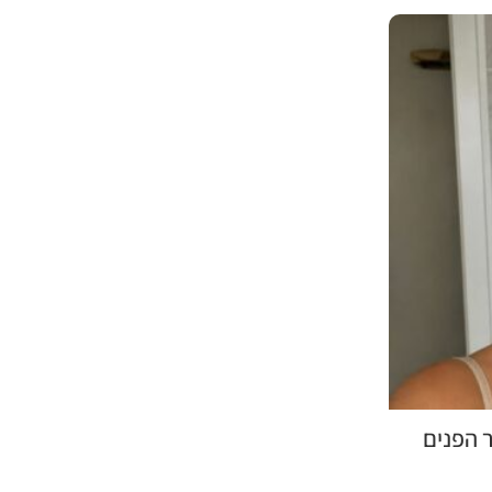
14
יול
SKINCARE
,
אסטקסנטין
עור הפנים
Skin Longevity
Inbal Cohen
Posted by